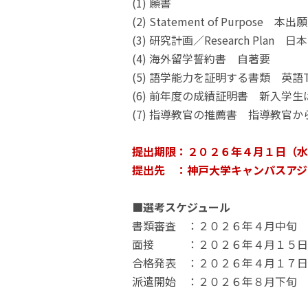
(1) 願書
(2) Statement of Purp
(3) 研究計画／Research Pl
(4) 海外留学誓約書 自著要
(5) 語学能力を証明する書類 英語T
(6) 前年度の成績証明書 新入学
(7) 指導教官の推薦書 指導教官
提出期限：２０２６年４月１日（水
提出先 ：神戸大学キャンパスアジア室 gsic
■選考スケジュール
書類審査 ：２０２６年４月中旬
面接 ：２０２６年４月１５日 
合格発表 ：２０２６年４月１７日
派遣開始 ：２０２６年８月下旬 