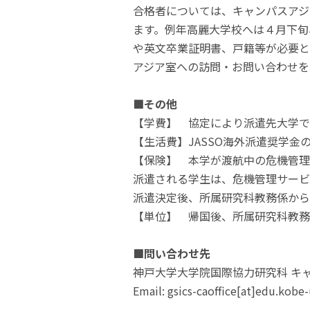
合格者については、キャンパスアジ
ます。例年高麗大学校へは４月下旬
や英文卒業証明書、戸籍等が必要と
アジア室への訪問・お問い合わせを
■その他
【学費】 協定により派遣先大学で
【生活費】JASSO海外派遣奨学
【保険】 本学が渡航中の危機管理
派遣される学生は、危機管理サービスO
派遣決定後、所属研究科教務係から
【単位】 帰国後、所属研究科教務
■問い合わせ先
神戸大学大学院国際協力研究科 キ
Email: gsics-caoffice[at]edu.kobe-