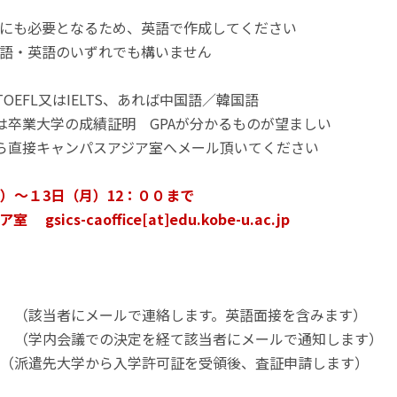
ose 本出願にも必要となるため、英語で作成してください
an 日本語・英語のいずれでも構いません
OEFL又はIELTS、あれば中国語／韓国語
生は卒業大学の成績証明 GPAが分かるものが望ましい
から直接キャンパスアジア室へメール頂いてください
）～１3日（月）12：００まで
s-caoffice[at]edu.kobe-u.ac.jp
（該当者にメールで連絡します。英語面接を含みます）
 （学内会議での決定を経て該当者にメールで通知します）
（派遣先大学から入学許可証を受領後、査証申請します）