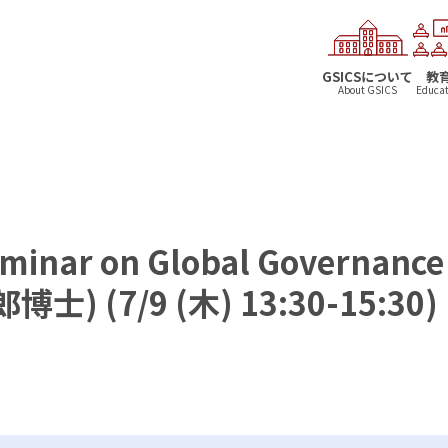
GSICSについて
教
About GSICS
Educat
eminar on Global Governanc
博士) (7/9 (木) 13:30-15:30)